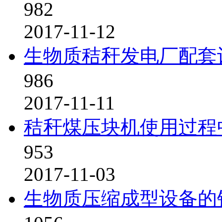
982
2017-11-12
生物质秸秆发电厂配套
986
2017-11-11
秸秆煤压块机使用过程
953
2017-11-03
生物质压缩成型设备的