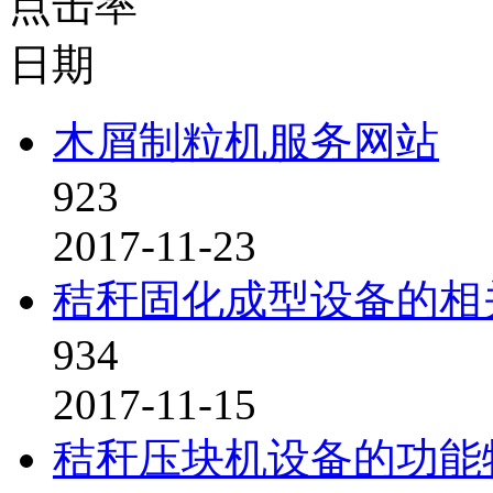
点击率
日期
木屑制粒机服务网站
923
2017-11-23
秸秆固化成型设备的相
934
2017-11-15
秸秆压块机设备的功能