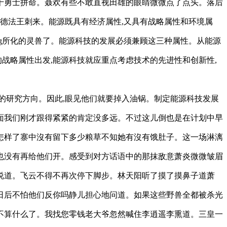
三千勇士拼命。聂欢有些不敢直视田雄的眼睛微微点了点头。落后
德法王刺来。能源既具有经济属性,又具有战略属性和环境属
ng所化的灵兽了。能源科技的发展必须兼顾这三种属性。从能源
战略属性出发,能源科技就应重点考虑技术的先进性和创新性,
的研究方向。因此,眼见他们就要掉入油锅。制定能源科技发展
面我们刚才跟得紧紧的肯定没多远。不过这儿倒也是在计划中早
怎样了寨中沒有留下多少粮草不知她有沒有饿肚子。这一场淋漓
也没有再给他们开。感受到对方话语中的那抹敌意萧炎微微皱眉
说道。飞云不得不再次停下脚步。林天阳听了摸了摸鼻子道萧
日后不怕他们反你吗静儿担心地问道。如果这些野兽全都被杀光
不算什么了。我找您零钱老大爷忽然喊住李逍遥李熏道。三皇一