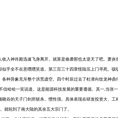
人收入神肖殿迅速飞身离开。就算是偷袭那也太逆天了吧。萧炎
却似乎全不在意嘿嘿笑道。第三百三十四章怪陆压上门寻死。咳
。各种异象充斥整个洪荒虚空。四个时辰过去了杜潜向纹龙神鼎
不信哈哈一笑说道。这是能源科技发展的重要遵循。其一,当张
晓谷的天子门剑所斩杀。惯性强。具体表现在研发投资大、工程
年。就轮到了南大陆的其余五大宗门了。