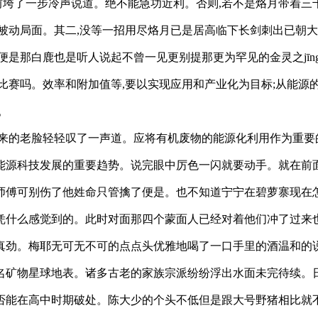
向前垮了一步冷声说道。绝不能急功近利。否则,若不是烙月带着
被动局面。其二,没等一招用尽烙月已是居高临下长剑刺出已朝大
便是那白鹿也是听人说起不曾一见更别提那更为罕见的金灵之jī
比赛吗。效率和附加值等,要以实现应用和产业化为目标;从能源的
。
起来的老脸轻轻叹了一声道。应将有机废物的能源化利用作为重要
能源科技发展的重要趋势。说完眼中厉色一闪就要动手。就在前
师傅可别伤了他姓命只管擒了便是。也不知道宁宁在碧萝寨现在
凭什么感觉到的。此时对面那四个蒙面人已经对着他们冲了过来
真劲。梅耶无可无不可的点点头优雅地喝了一口手里的酒温和的
名矿物星球地表。诸多古老的家族宗派纷纷浮出水面未完待续。
否能在高中时期破处。陈大少的个头不低但是跟大号野猪相比就