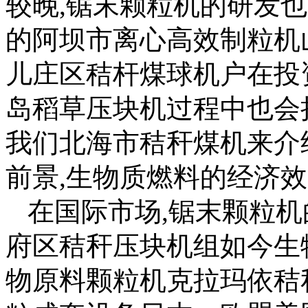
较晚,锯末颗粒机的研发
的阿坝市离心高效制粒机
儿庄区秸杆煤球机户在投
岛稻草压块机过程中也会
我们北海市秸秆煤机来介
前景,生物质燃料的经济效
在国际市场,锯末颗粒
府区秸秆压块机组如今生
物原料颗粒机克拉玛依秸