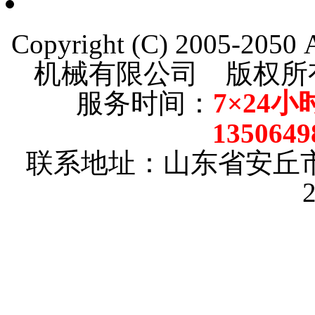
Copyright (C) 2005-205
机械有限公司 版权
服务时间：
7×24小
135064
联系地址：山东省安丘