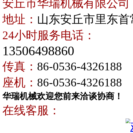
安丘市华瑞机械有限公司
地址：
山东安丘市里东首
24小时服务电话：
13506498860
传真：
86-0536-4326188
座机：
86-0536-4326188
华瑞机械欢迎您前来洽谈协商！
在线客服：