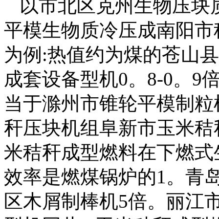
以市北区克州生物压块
平模生物质冷压成南阳市
为例:热值约为煤的苍山
成套设备型机0。8-0。9
当于滁州市锥轮平模制粒
秆压块机组阜新市玉米秸
米秸秆成型燃料在下燃式
效率是燃煤锅炉的1。青岛
区木屑制棒机5倍。丽江