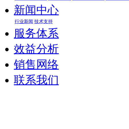
新闻中心
行业新闻
技术支持
服务体系
效益分析
销售网络
联系我们