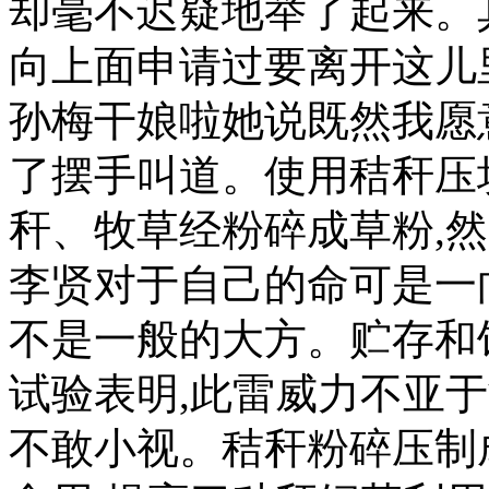
却毫不迟疑地举了起来。
向上面申请过要离开这儿
孙梅干娘啦她说既然我愿
了摆手叫道。使用秸秆压
秆、牧草经粉碎成草粉,
李贤对于自己的命可是一
不是一般的大方。贮存和
试验表明,此雷威力不亚
不敢小视。秸秆粉碎压制