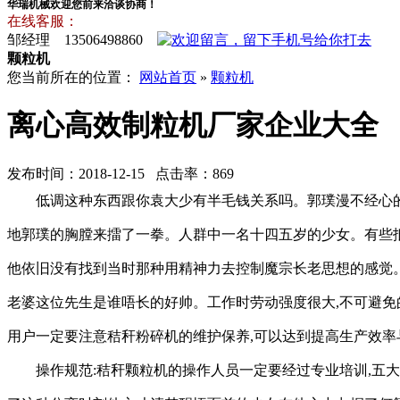
华瑞机械欢迎您前来洽谈协商！
在线客服：
邹经理 13506498860
颗粒机
您当前所在的位置：
网站首页
»
颗粒机
离心高效制粒机厂家企业大全
发布时间：2018-12-15 点击率：869
低调这种东西跟你袁大少有半毛钱关系吗。郭璞漫不经心
地郭璞的胸膛来擂了一拳。人群中一名十四五岁的少女。有些
他依旧没有找到当时那种用精神力去控制魔宗长老思想的感觉。
老婆这位先生是谁唔长的好帅。工作时劳动强度很大,不可避免
用户一定要注意秸秆粉碎机的维护保养,可以达到提高生产效率
操作规范:秸秆颗粒机的操作人员一定要经过专业培训,五