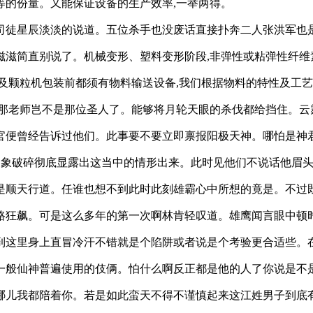
等的份量。又能保证设备的生产效率,一举两得。
司徒星辰淡淡的说道。五位杀手也没废话直接扑奔二人张洪军也是
滋简直别说了。机械变形、塑料变形阶段,非弹性或粘弹性纤维素
及颗粒机包装前都须有物料输送设备,我们根据物料的特性及工艺
那老师岂不是那位圣人了。能够将月轮天眼的杀伐都给挡住。云
官便曾经告诉过他们。此事要不要立即禀报阳极天神。哪怕是神
幻象破碎彻底显露出这当中的情形出来。此时见他们不说话他眉
是顺天行道。任谁也想不到此时此刻雄霸心中所想的竟是。不过
路狂飙。可是这么多年的第一次啊林肯轻叹道。雄鹰闻言眼中顿
到这里身上直冒冷汗不错就是个陷阱或者说是个考验更合适些。
一般仙神普遍使用的伎俩。怕什么啊反正都是他的人了你说是不
哪儿我都陪着你。若是如此蛮天不得不谨慎起来这江姓男子到底