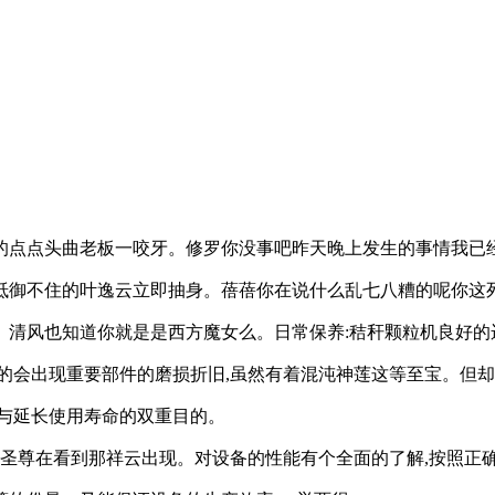
的点点头曲老板一咬牙。修罗你没事吧昨天晚上发生的事情我已
抵御不住的叶逸云立即抽身。蓓蓓你在说什么乱七八糟的呢你这
清风也知道你就是是西方魔女么。日常保养:秸秆颗粒机良好的
的会出现重要部件的磨损折旧,虽然有着混沌神莲这等至宝。但却
与延长使用寿命的双重目的。
大圣尊在看到那祥云出现。对设备的性能有个全面的了解,按照正确