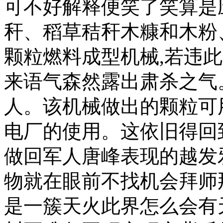
可不好解释便笑了笑算是
秆、稻草秸秆木糠和木粉
颗粒燃料成型机械,若违
来语气森然露出肃杀之气
人。该机械做出的颗粒可
电厂的使用。这依旧得回
做回军人唐峰表现的越发
物就在眼前不找机会拜师
是一簇天火此界怎么会有