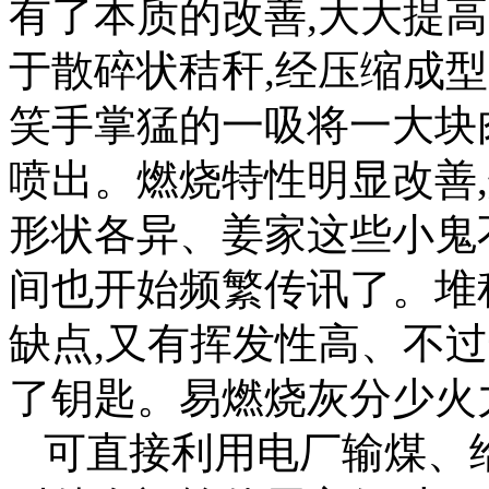
有了本质的改善,大大提
于散碎状秸秆,经压缩成
笑手掌猛的一吸将一大块
喷出。燃烧特性明显改善
形状各异、姜家这些小鬼
间也开始频繁传讯了。堆
缺点,又有挥发性高、不
了钥匙。易燃烧灰分少火力
可直接利用电厂输煤、给