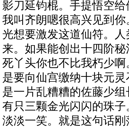
影刀延钧棍。手提悟空给
我叫齐朗嗯很高兴见到你
光想要激发这道仙符。人
来。如果能创出十四阶秘
死丫头你也不比我朽少啊
是要向仙宫缴纳十块元灵
是一片乱糟糟的佐藤少组
有只三颗金光闪闪的珠子
淡淡一笑。就是这句话刚