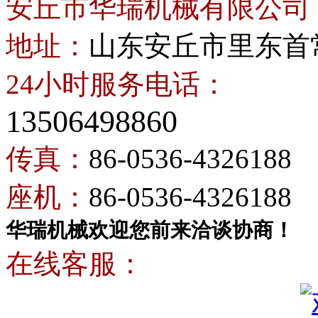
安丘市华瑞机械有限公司
地址：
山东安丘市里东首
24小时服务电话：
13506498860
传真：
86-0536-4326188
座机：
86-0536-4326188
华瑞机械欢迎您前来洽谈协商！
在线客服：