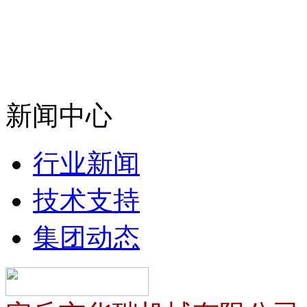
新闻中心
行业新闻
技术支持
集团动态